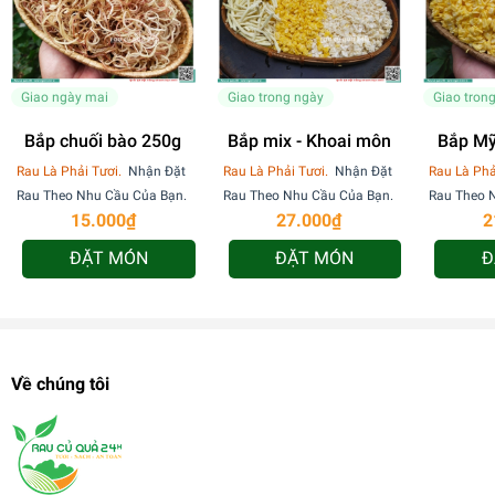
Giao ngày mai
Giao trong ngày
Giao tron
Bắp chuối bào 250g
Bắp mix - Khoai môn
Bắp Mỹ
15
Rau Là Phải Tươi.
Nhận Đặt
Rau Là Phải Tươi.
Nhận Đặt
Rau Là Phả
Rau Theo Nhu Cầu Của Bạn.
Rau Theo Nhu Cầu Của Bạn.
Rau Theo 
15.000₫
27.000₫
2
ĐẶT MÓN
ĐẶT MÓN
Đ
Về chúng tôi