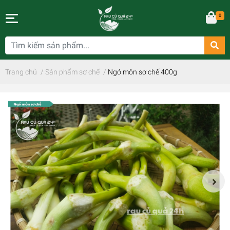
0
Trang chủ
/
Sản phẩm sơ chế
/
Ngó môn sơ chế 400g