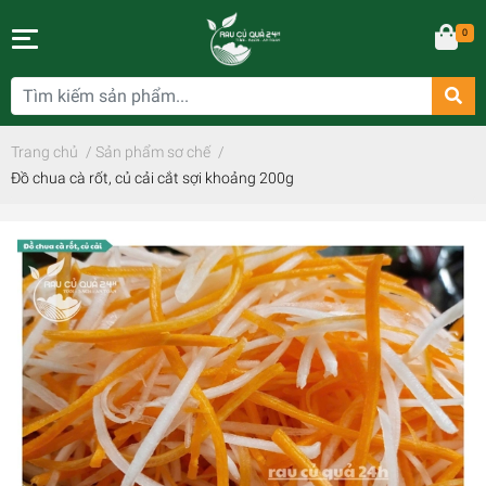
0
Trang chủ
/
Sản phẩm sơ chế
/
Đồ chua cà rốt, củ cải cắt sợi khoảng 200g