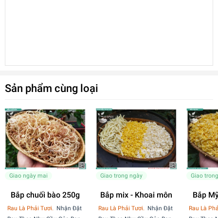
Sản phẩm cùng loại
Giao ngày mai
Giao trong ngày
Giao tron
Bắp chuối bào 250g
Bắp mix - Khoai môn
Bắp Mỹ
15
Rau Là Phải Tươi.
Nhận Đặt
Rau Là Phải Tươi.
Nhận Đặt
Rau Là Phả