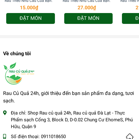
Rau Theo Nhu Cầu Của Bạn.
Rau Theo Nhu Cầu Của Bạn.
Rau Theo 
15.000₫
27.000₫
2
ĐẶT MÓN
ĐẶT MÓN
Đ
Về chúng tôi
Rau Củ Quả 24h, giới thiệu đến bạn sản phẩm đa dạng, tươi
sạch.
Địa chỉ:
Shop Rau củ quả 24h, Rau củ quả Đà Lạt - Thực
Phẩm sạch Cổng 3, Block D, D-0.02 Chung Cư EhomeS, Phú
Hữu, Quận 9
Số điện thoại:
0911018650