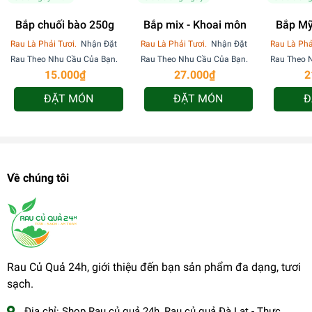
Bắp chuối bào 250g
Bắp mix - Khoai môn
Bắp Mỹ
15
Rau Là Phải Tươi.
Nhận Đặt
Rau Là Phải Tươi.
Nhận Đặt
Rau Là Phả
Rau Theo Nhu Cầu Của Bạn.
Rau Theo Nhu Cầu Của Bạn.
Rau Theo 
15.000₫
27.000₫
2
ĐẶT MÓN
ĐẶT MÓN
Đ
Về chúng tôi
Rau Củ Quả 24h, giới thiệu đến bạn sản phẩm đa dạng, tươi
sạch.
Địa chỉ:
Shop Rau củ quả 24h, Rau củ quả Đà Lạt - Thực