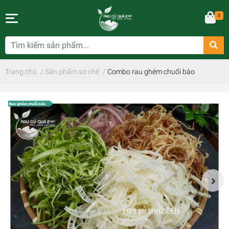
0
Trang chủ
/
Sản phẩm sơ chế
/
Combo rau ghém chuối bào