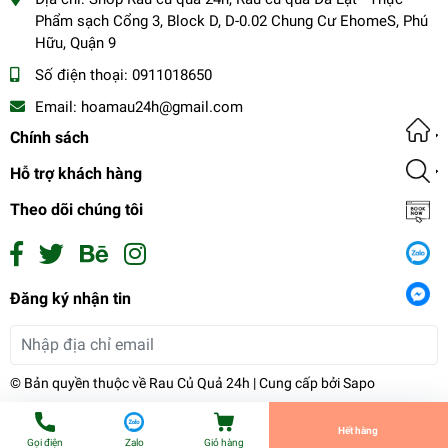
Phẩm sạch Cổng 3, Block D, D-0.02 Chung Cư EhomeS, Phú
Hữu, Quận 9
Số điện thoại:
0911018650
Email:
hoamau24h@gmail.com
Chính sách
Hỗ trợ khách hàng
Theo dõi chúng tôi
Combo rau ghém chuối bào
Đăng ký nhận tin
19.000₫
undefined
Đăng ký
© Bản quyền thuộc về
Rau Củ Quả 24h
| Cung cấp bởi
Sapo
Tiến Hành Thanh Toán
Hết hàng
Gọi điện
Zalo
Giỏ hàng