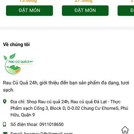
15.000₫
27.000₫
2
ĐẶT MÓN
ĐẶT MÓN
Đ
Về chúng tôi
Rau Củ Quả 24h, giới thiệu đến bạn sản phẩm đa dạng, tươi
sạch.
Địa chỉ:
Shop Rau củ quả 24h, Rau củ quả Đà Lạt - Thực
Phẩm sạch Cổng 3, Block D, D-0.02 Chung Cư EhomeS, Phú
Hữu, Quận 9
Số điện thoại:
0911018650
Email:
hoamau24h@gmail.com