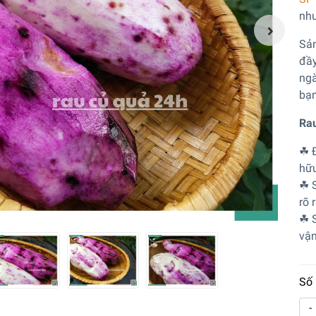
nhu
Sản
đầy
ngà
bạn
Rau
☘ Đ
hữu
☘ S
rõ 
☘ S
vận
Số 
-