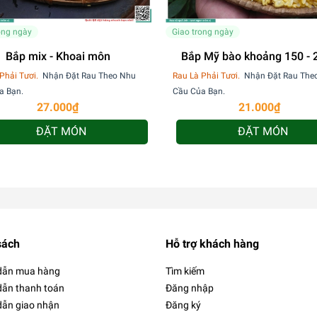
ong ngày
Giao trong ngày
Bắp mix - Khoai môn
Bắp Mỹ bào khoảng 150 - 
Phải Tươi.
Nhận Đặt Rau Theo Nhu
Rau Là Phải Tươi.
Nhận Đặt Rau The
a Bạn.
Cầu Của Bạn.
27.000₫
21.000₫
ĐẶT MÓN
ĐẶT MÓN
sách
Hỗ trợ khách hàng
dẫn mua hàng
Tìm kiếm
ẫn thanh toán
Đăng nhập
ẫn giao nhận
Đăng ký