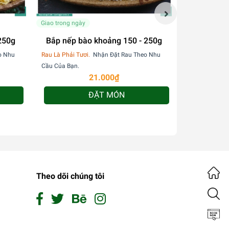
Giao trong ngày
Giao trong ngà
250g
Bắp nếp bào khoảng 150 - 250g
B
o Nhu
Rau Là Phải Tươi.
Nhận Đặt Rau Theo Nhu
Rau Là Phải Tư
Cầu Của Bạn.
Cầu Của Bạn.
21.000₫
ĐẶT MÓN
Theo dõi chúng tôi