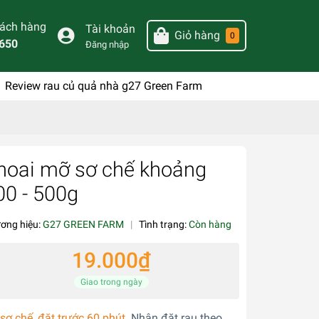
hách hàng
Tài khoản
Giỏ hàng
0
650
Đăng nhập
Review rau củ quả nhà g27 Green Farm
hoai mỡ sơ chế khoảng
00 - 500g
ơng hiệu:
G27 GREEN FARM
|
Tình trạng:
Còn hàng
19.000₫
Giao trong ngày
sơ chế, đặt trước 60 phút.
Nhận đặt rau theo