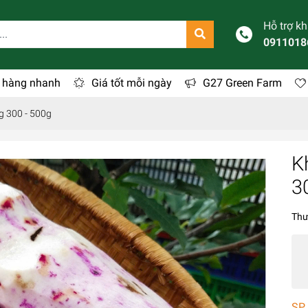
Hỗ trợ k
0911018
 hàng nhanh
Giá tốt mỗi ngày
G27 Green Farm
g 300 - 500g
K
3
Thư
SP 