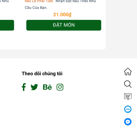
o Nhu
Rau Là Phải Tươi.
Nhận Đặt Rau Theo Nhu
Rau Là Phải Tư
Cầu Của Bạn.
Cầu Của Bạn.
21.000₫
ĐẶT MÓN
Theo dõi chúng tôi