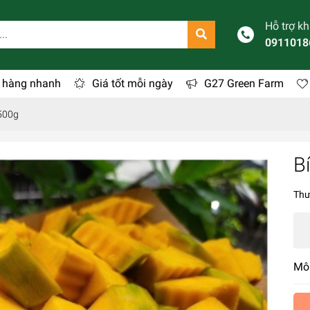
Hỗ trợ k
0911018
 hàng nhanh
Giá tốt mỗi ngày
G27 Green Farm
 500g
B
Thư
Mô 