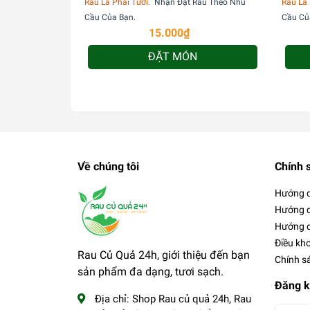
Rau Là Phải Tươi.
Nhận Đặt Rau Theo Nhu
Rau Là 
Cầu Của Bạn.
Cầu Củ
15.000₫
ĐẶT MÓN
Về chúng tôi
Chính 
Hướng 
Hướng d
Hướng d
Điều kh
Rau Củ Quả 24h, giới thiệu đến bạn
Chính s
sản phẩm đa dạng, tươi sạch.
Đăng k
Địa chỉ:
Shop Rau củ quả 24h, Rau