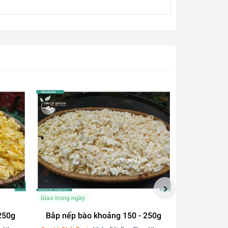
Giao trong ngày
Giao trong ngà
250g
Bắp nếp bào khoảng 150 - 250g
B