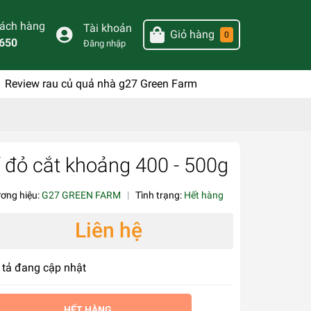
hách hàng
Tài khoản
Giỏ hàng
0
650
Đăng nhập
Review rau củ quả nhà g27 Green Farm
í đỏ cắt khoảng 400 - 500g
ơng hiệu:
G27 GREEN FARM
|
Tình trạng:
Hết hàng
Liên hệ
tả đang cập nhật
HẾT HÀNG