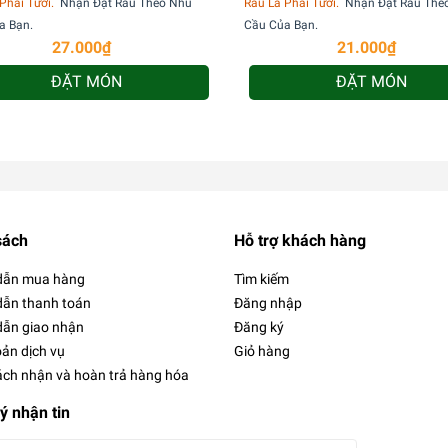
Phải Tươi.
Nhận Đặt Rau Theo Nhu
Rau Là Phải Tươi.
Nhận Đặt Rau The
a Bạn.
Cầu Của Bạn.
27.000₫
21.000₫
ĐẶT MÓN
ĐẶT MÓN
sách
Hỗ trợ khách hàng
dẫn mua hàng
Tìm kiếm
ẫn thanh toán
Đăng nhập
ẫn giao nhận
Đăng ký
oản dịch vụ
Giỏ hàng
ách nhận và hoàn trả hàng hóa
ý nhận tin