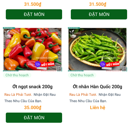
31.500₫
31.500₫
ĐẶT MÓN
ĐẶT MÓN
Chờ thu hoạch
Chờ thu hoạch
Ớt ngọt snack 200g
Ớt nhăn Hàn Quốc 200g
Rau Là Phải Tươi.
Nhận Đặt Rau
Rau Là Phải Tươi.
Nhận Đặt Rau
Theo Nhu Cầu Của Bạn.
Theo Nhu Cầu Của Bạn.
35.000₫
Liên hệ
ĐẶT MÓN