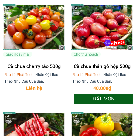
Giao ngày mai
Chờ thu hoạch
Cà chua cherry táo 500g
Cà chua thân gỗ hộp 500g
Rau Là Phải Tươi.
Nhận Đặt Rau
Rau Là Phải Tươi.
Nhận Đặt Rau
Theo Nhu Cầu Của Bạn.
Theo Nhu Cầu Của Bạn.
Liên hệ
40.000₫
ĐẶT MÓN