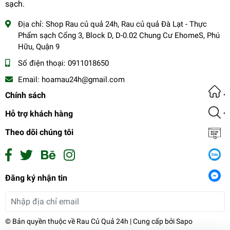
sạch.
Địa chỉ:
Shop Rau củ quả 24h, Rau củ quả Đà Lạt - Thực
Phẩm sạch Cổng 3, Block D, D-0.02 Chung Cư EhomeS, Phú
Hữu, Quận 9
Số điện thoại:
0911018650
Email:
hoamau24h@gmail.com
Chính sách
Hỗ trợ khách hàng
Theo dõi chúng tôi
Đăng ký nhận tin
Đăng ký
© Bản quyền thuộc về
Rau Củ Quả 24h
| Cung cấp bởi
Sapo