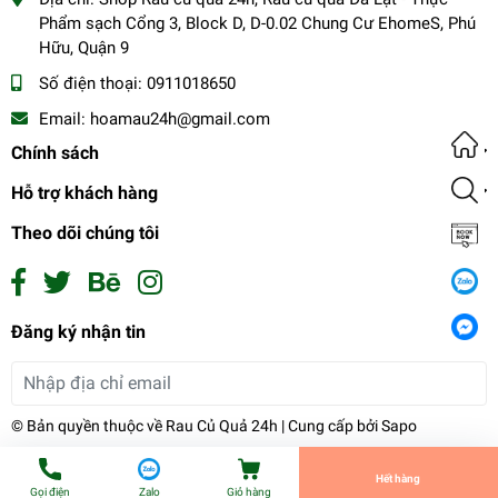
Phẩm sạch Cổng 3, Block D, D-0.02 Chung Cư EhomeS, Phú
Hữu, Quận 9
Số điện thoại:
0911018650
Email:
hoamau24h@gmail.com
Chính sách
Hỗ trợ khách hàng
Theo dõi chúng tôi
Combo rau ghém
Đăng ký nhận tin
19.000₫
undefined
Đăng ký
© Bản quyền thuộc về
Rau Củ Quả 24h
| Cung cấp bởi
Sapo
Tiến Hành Thanh Toán
Hết hàng
Gọi điện
Zalo
Giỏ hàng