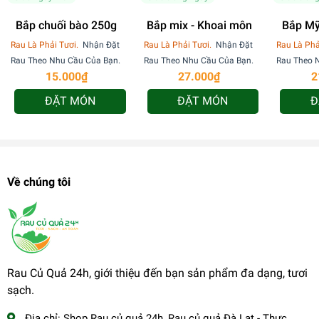
Bắp chuối bào 250g
Bắp mix - Khoai môn
Bắp Mỹ
15
Rau Là Phải Tươi.
Nhận Đặt
Rau Là Phải Tươi.
Nhận Đặt
Rau Là Phả
Rau Theo Nhu Cầu Của Bạn.
Rau Theo Nhu Cầu Của Bạn.
Rau Theo 
15.000₫
27.000₫
2
ĐẶT MÓN
ĐẶT MÓN
Đ
Về chúng tôi
Rau Củ Quả 24h, giới thiệu đến bạn sản phẩm đa dạng, tươi
sạch.
Địa chỉ:
Shop Rau củ quả 24h, Rau củ quả Đà Lạt - Thực