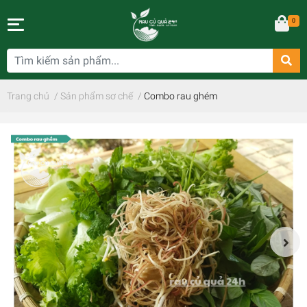
0
Trang chủ
/
Sản phẩm sơ chế
/
Combo rau ghém