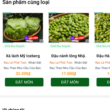
Sản phẩm cùng loại
Chờ thu hoạch
Chờ thu hoạch
Chờ thu h
Xà lách Mỹ Iceberg
Đậu nành lông Nhật
Đậu Hà 
sơ chế - 170g
b
Rau Là Phải Tươi.
Nhận Đặt
Rau Là Phải Tươi.
Nhận Đặt
Rau Là Phả
Rau Theo Nhu Cầu Của Bạn.
Rau Theo Nhu Cầu Của Bạn.
Rau Theo 
32.500₫
17.000₫
1
ĐẶT MÓN
ĐẶT MÓN
Đ
Về chúng tôi