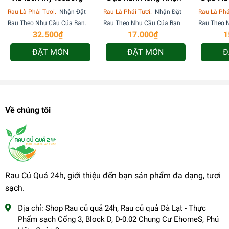
sơ chế - 170g
b
Rau Là Phải Tươi.
Nhận Đặt
Rau Là Phải Tươi.
Nhận Đặt
Rau Là Phả
Rau Theo Nhu Cầu Của Bạn.
Rau Theo Nhu Cầu Của Bạn.
Rau Theo 
32.500₫
17.000₫
1
ĐẶT MÓN
ĐẶT MÓN
Đ
Về chúng tôi
Rau Củ Quả 24h, giới thiệu đến bạn sản phẩm đa dạng, tươi
sạch.
Địa chỉ:
Shop Rau củ quả 24h, Rau củ quả Đà Lạt - Thực
Phẩm sạch Cổng 3, Block D, D-0.02 Chung Cư EhomeS, Phú