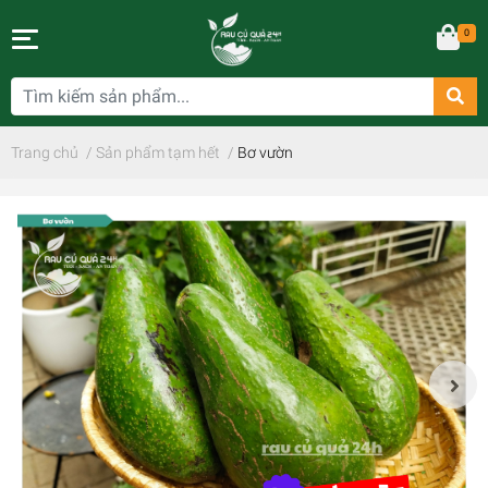
0
Trang chủ
/
Sản phẩm tạm hết
/
Bơ vườn