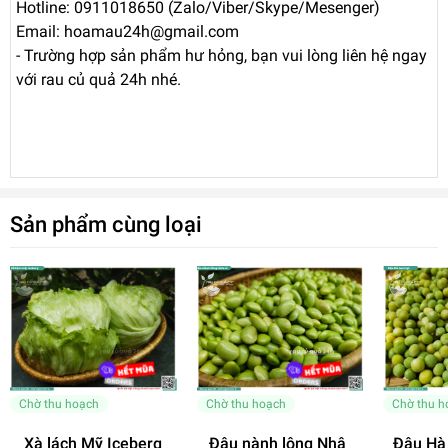
Hotline: 0911018650 (Zalo/Viber/Skype/Mesenger)
Email: hoamau24h@gmail.com
- Trường hợp sản phẩm hư hỏng, bạn vui lòng liên hệ ngay
với rau củ quả 24h nhé.
Sản phẩm cùng loại
Chờ thu hoạch
Chờ thu hoạch
Chờ thu h
Xà lách Mỹ Iceberg
Đậu nành lông Nhật
Đậu Hà 