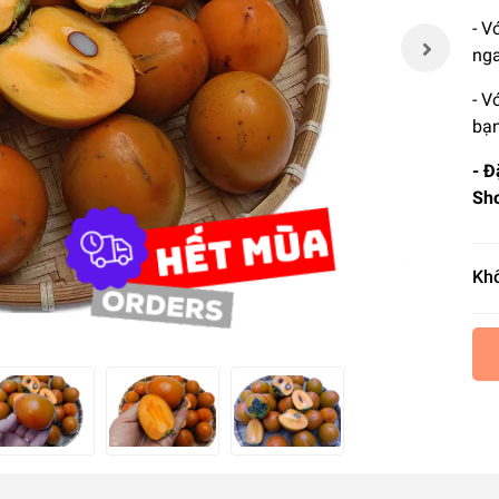
- V
nga
- V
bạn
- Đ
Sho
Khố