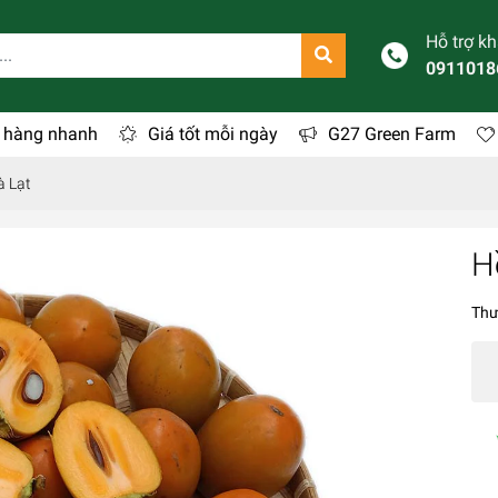
Hỗ trợ k
0911018
 hàng nhanh
Giá tốt mỗi ngày
G27 Green Farm
à Lạt
H
Thư