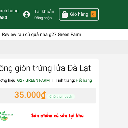
hách hàng
Tài khoản
Giỏ hàng
0
650
Đăng nhập
Review rau củ quả nhà g27 Green Farm
ồng giòn trứng lửa Đà Lạt
ơng hiệu:
G27 GREEN FARM
|
Tình trạng:
Hết hàng
35.000₫
Chờ thu hoạch