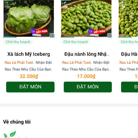
Chờ thu hoạch
Chờ thu hoạch
Chờ thu h
Xà lách Mỹ Iceberg
Đậu nành lông Nhật
Đậu Hà 
sơ chế - 170g
b
Rau Là Phải Tươi.
Nhận Đặt
Rau Là Phải Tươi.
Nhận Đặt
Rau Là Phả
Rau Theo Nhu Cầu Của Bạn.
Rau Theo Nhu Cầu Của Bạn.
Rau Theo 
32.500₫
17.000₫
1
ĐẶT MÓN
ĐẶT MÓN
Đ
Về chúng tôi