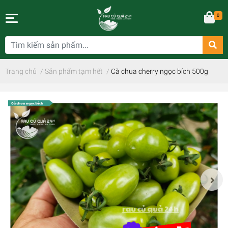
0
Trang chủ
/
Sản phẩm tạm hết
/
Cà chua cherry ngọc bích 500g