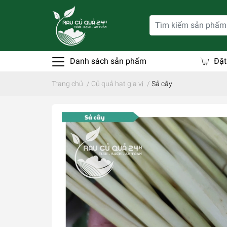
Danh sách sản phẩm
Đặt
Trang chủ
/
Củ quả hạt gia vị
/
Sả cây