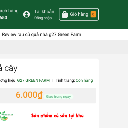
hách hàng
Tài khoản
Giỏ hàng
0
650
Đăng nhập
Review rau củ quả nhà g27 Green Farm
ả cây
ơng hiệu:
G27 GREEN FARM
|
Tình trạng:
Còn hàng
6.000₫
Giao trong ngày