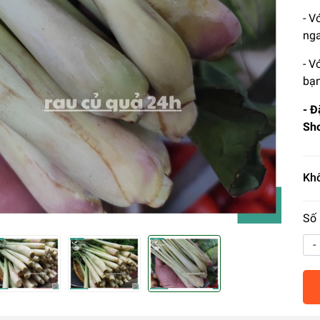
- V
nga
- V
bạn
- Đ
Sho
Khố
Số 
-