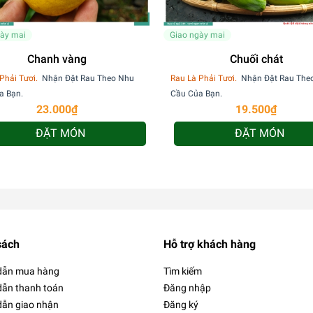
gày mai
Giao ngày mai
Chanh vàng
Chuối chát
Phải Tươi.
Nhận Đặt Rau Theo Nhu
Rau Là Phải Tươi.
Nhận Đặt Rau The
a Bạn.
Cầu Của Bạn.
23.000₫
19.500₫
ĐẶT MÓN
ĐẶT MÓN
sách
Hỗ trợ khách hàng
dẫn mua hàng
Tìm kiếm
ẫn thanh toán
Đăng nhập
ẫn giao nhận
Đăng ký