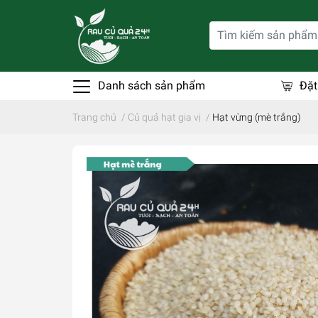
Danh sách sản phẩm
Đặt
Trang chủ
/
Củ quả hạt gia vị
/
Hạt vừng (mè trắng)