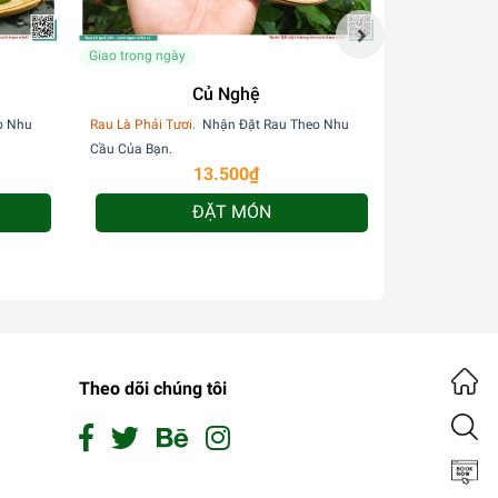
Giao trong ngày
Giao trong ngà
Củ Nghệ
o Nhu
Rau Là Phải Tươi.
Nhận Đặt Rau Theo Nhu
Rau Là Phải Tư
Cầu Của Bạn.
Cầu Của Bạn.
13.500₫
ĐẶT MÓN
Theo dõi chúng tôi