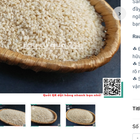
Sản
đầy
ngà
bạn
Rau
☘ Đ
hữu
☘ S
rõ 
☘ S
vận
Titl
Số 
-