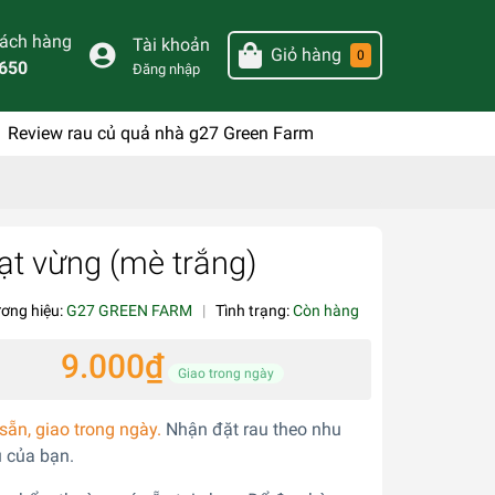
hách hàng
Tài khoản
Giỏ hàng
0
650
Đăng nhập
Review rau củ quả nhà g27 Green Farm
ạt vừng (mè trắng)
ơng hiệu:
G27 GREEN FARM
|
Tình trạng:
Còn hàng
9.000₫
Giao trong ngày
sẵn, giao trong ngày.
Nhận đặt rau theo nhu
 của bạn.