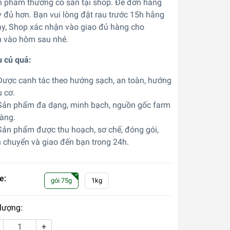
 phẩm thường có sẵn tại shop. Để đơn hàng
 đủ hơn. Bạn vui lòng đặt rau trước 15h hằng
y, Shop xác nhận vào giao đủ hàng cho
 vào hôm sau nhé.
 củ quả:
ược canh tác theo hướng sạch, an toàn, hướng
 cơ.
ản phẩm đa dạng, minh bạch, nguồn gốc farm
ràng.
ản phẩm được thu hoạch, sơ chế, đóng gói,
 chuyển và giao đến bạn trong 24h.
e:
gói 75g
1kg
lượng:
+