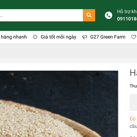
Hỗ trợ k
0911018
 hàng nhanh
Giá tốt mỗi ngày
G27 Green Farm
H
Thư
Có 
cầu