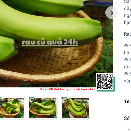
Sản
đầy
ngà
bạn
Rau
☘ Đ
hữu
☘ S
rõ 
☘ S
vận
Titl
Số 
-