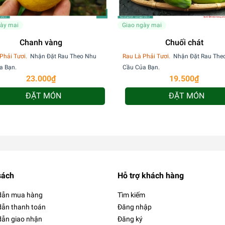
gày mai
Giao ngày mai
Chanh vàng
Chuối chát
Phải Tươi.
Nhận Đặt Rau Theo Nhu
Rau Là Phải Tươi.
Nhận Đặt Rau The
a Bạn.
Cầu Của Bạn.
23.000₫
19.500₫
ĐẶT MÓN
ĐẶT MÓN
sách
Hỗ trợ khách hàng
dẫn mua hàng
Tìm kiếm
ẫn thanh toán
Đăng nhập
ẫn giao nhận
Đăng ký