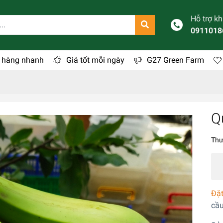
Hỗ trợ k
0911018
 hàng nhanh
Giá tốt mỗi ngày
G27 Green Farm
Q
Thư
Đặt
cầu