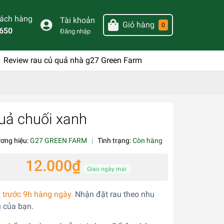
hách hàng
Tài khoản
Giỏ hàng
0
650
Đăng nhập
Review rau củ quả nhà g27 Green Farm
uả chuối xanh
ơng hiệu:
G27 GREEN FARM
|
Tình trạng:
Còn hàng
12.000₫
Giao ngày mai
 trước 9h hàng ngày.
Nhận đặt rau theo nhu
 của bạn.