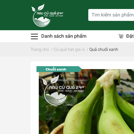
Danh sách sản phẩm
Đặt
Trang chủ
/
Củ quả hạt gia vị
/
Quả chuối xanh