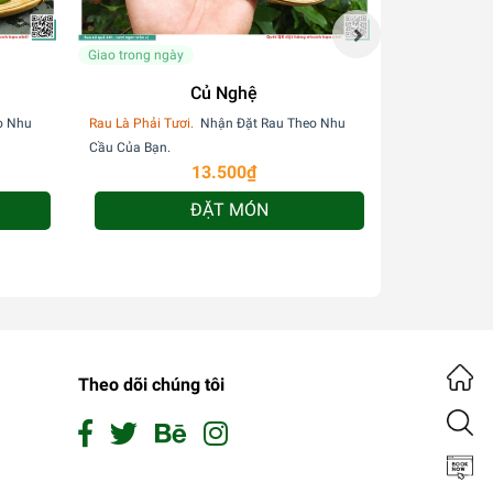
Giao trong ngày
Giao trong ngà
Củ Nghệ
o Nhu
Rau Là Phải Tươi.
Nhận Đặt Rau Theo Nhu
Rau Là Phải Tư
Cầu Của Bạn.
Cầu Của Bạn.
13.500₫
ĐẶT MÓN
Theo dõi chúng tôi