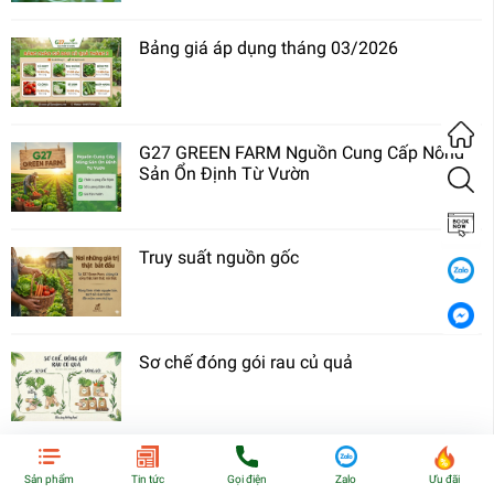
Bảng giá áp dụng tháng 03/2026
G27 GREEN FARM Nguồn Cung Cấp Nông
Sản Ổn Định Từ Vườn
Truy suất nguồn gốc
Sơ chế đóng gói rau củ quả
"Bắp Cải" Biểu tượng của sự sinh sôi, cuộn
Sản phẩm
Tin tức
Gọi điện
Zalo
Ưu đãi
tròn tài lộc và giữ gìn của cải.