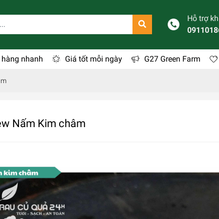
Hỗ trợ k
0911018
 hàng nhanh
Giá tốt mỗi ngày
G27 Green Farm
âm
ew Nấm Kim châm