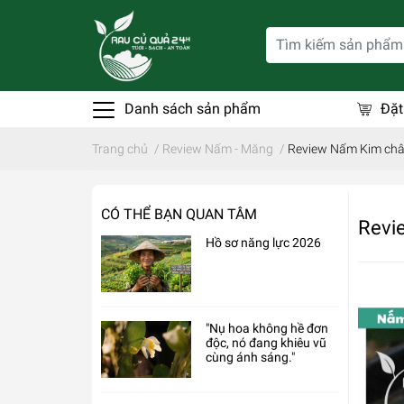
Danh sách sản phẩm
Đặt
Trang chủ
/
Review Nấm - Măng
/
Review Nấm Kim ch
CÓ THỂ BẠN QUAN TÂM
Revi
Hồ sơ năng lực 2026
"Nụ hoa không hề đơn
độc, nó đang khiêu vũ
cùng ánh sáng."