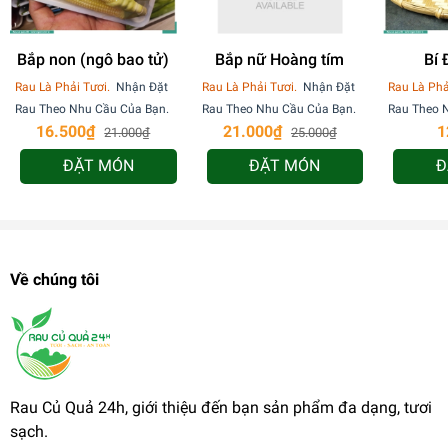
Bắp non (ngô bao tử)
Bắp nữ Hoàng tím
Bí 
Rau Là Phải Tươi.
Nhận Đặt
Rau Là Phải Tươi.
Nhận Đặt
Rau Là Phả
Rau Theo Nhu Cầu Của Bạn.
Rau Theo Nhu Cầu Của Bạn.
Rau Theo 
16.500₫
21.000₫
1
21.000₫
25.000₫
ĐẶT MÓN
ĐẶT MÓN
Đ
Về chúng tôi
Rau Củ Quả 24h, giới thiệu đến bạn sản phẩm đa dạng, tươi
sạch.