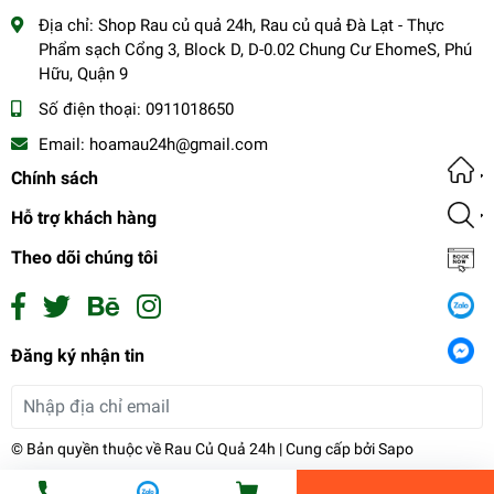
Địa chỉ:
Shop Rau củ quả 24h, Rau củ quả Đà Lạt - Thực
Phẩm sạch Cổng 3, Block D, D-0.02 Chung Cư EhomeS, Phú
Hữu, Quận 9
Số điện thoại:
0911018650
Email:
hoamau24h@gmail.com
Chính sách
Hỗ trợ khách hàng
Theo dõi chúng tôi
Dưa leo baby
Đăng ký nhận tin
25.000₫
undefined
Đăng ký
© Bản quyền thuộc về
Rau Củ Quả 24h
| Cung cấp bởi
Sapo
Tiến Hành Thanh Toán