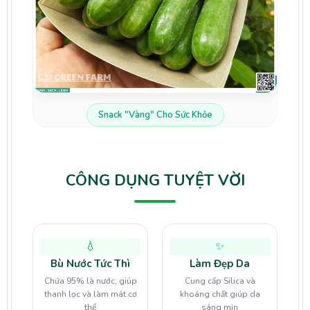
Snack "Vàng" Cho Sức Khỏe
CÔNG DỤNG TUYỆT VỜI
💧
✨
Bù Nước Tức Thì
Làm Đẹp Da
Chứa 95% là nước, giúp
Cung cấp Silica và
thanh lọc và làm mát cơ
khoáng chất giúp da
thể
sáng mịn