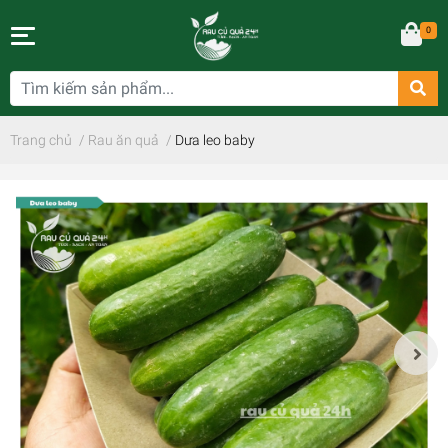
0
Trang chủ
/
Rau ăn quả
/
Dưa leo baby