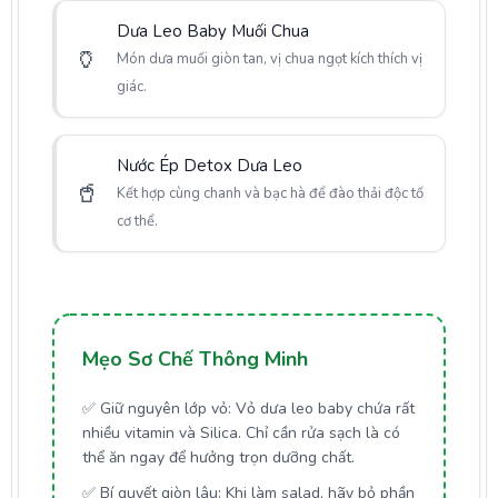
Dưa Leo Baby Muối Chua
🏺
Món dưa muối giòn tan, vị chua ngọt kích thích vị
giác.
Nước Ép Detox Dưa Leo
🥤
Kết hợp cùng chanh và bạc hà để đào thải độc tố
cơ thể.
Mẹo Sơ Chế Thông Minh
✅
Giữ nguyên lớp vỏ:
Vỏ dưa leo baby chứa rất
nhiều vitamin và Silica. Chỉ cần rửa sạch là có
thể ăn ngay để hưởng trọn dưỡng chất.
✅
Bí quyết giòn lâu:
Khi làm salad, hãy bỏ phần