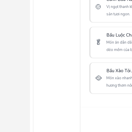
🍲
Vị ngọt thanh 
sản tươi ngon.
Bầu Luộc Ch
🥬
Món ăn dân dã g
dẻo mềm của b
Bầu Xào Tỏi 
🥘
Món xào nhanh
hương thơm nồ