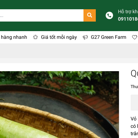
Hỗ trợ k
0911018
 hàng nhanh
Giá tốt mỗi ngày
G27 Green Farm
Q
Thư
Vỏ 
có 
trắ