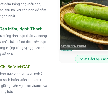
vết đốm trắng nhẹ (bầu sao).
ắc, thu hái khi còn non để đảm
 mọng nhất.
 Dẻo Mềm, Ngọt Thanh
u trắng tinh, đặc chắc và mọng
u chín, bầu có độ dẻo mềm đặc
rong miệng cùng vị ngọt thanh
g dễ chịu.
"Vua" Các Loại Canh
 Chuẩn VietGAP
theo quy trình an toàn nghiêm
ảo sạch hoàn toàn dư lượng
 giữ nguyên vẹn các vitamin và
 quý báu.