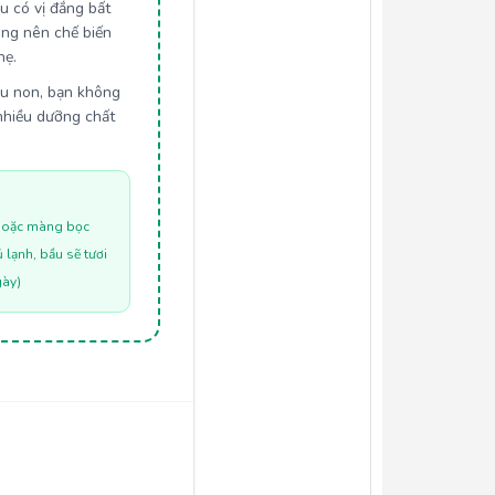
 có vị đắng bất
ông nên chế biến
hẹ.
u non, bạn không
nhiều dưỡng chất
n hoặc màng bọc
 lạnh, bầu sẽ tươi
gày)