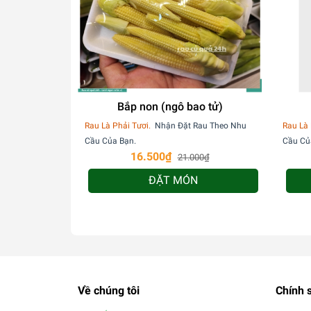
Bắp non (ngô bao tử)
Rau Là Phải Tươi.
Nhận Đặt Rau Theo Nhu
Rau Là 
Cầu Của Bạn.
Cầu Củ
16.500₫
21.000₫
ĐẶT MÓN
Về chúng tôi
Chính 