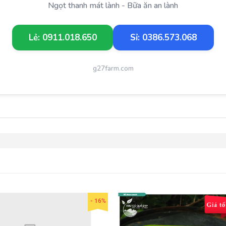
Ngọt thanh mát lành - Bữa ăn an lành
Lẻ: 0911.018.650
Sỉ: 0386.573.068
g27farm.com
- 16%