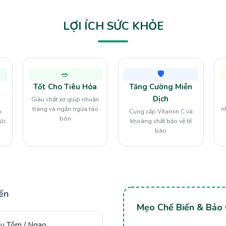
LỢI ÍCH SỨC KHỎE
🥗
🛡️
Tốt Cho Tiêu Hóa
Tăng Cường Miễn
Dịch
Giàu chất xơ giúp nhuận
tràng và ngăn ngừa táo
n
p
Cung cấp Vitamin C và
bón
tức
khoáng chất bảo vệ tế
bào
ến
Mẹo Chế Biến & Bảo
u Tôm / Ngao