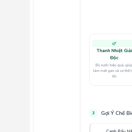
🌿
Thanh Nhiệt Giải
Độc
Bù nước hiệu quả, giú
làm mát gan và cơ thể 
thì
Gợi Ý Chế Bi
3
Canh Bầu Nấ