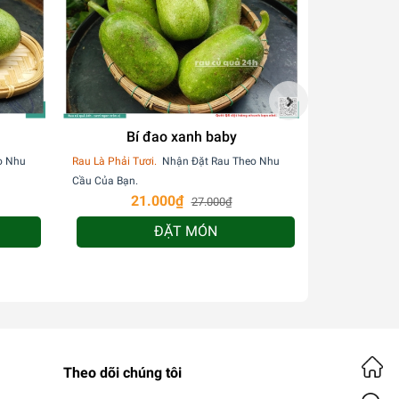
Bí đao xanh baby
o Nhu
Rau Là Phải Tươi.
Nhận Đặt Rau Theo Nhu
Rau Là Phải Tư
Cầu Của Bạn.
Cầu Của Bạn.
21.000₫
2
27.000₫
ĐẶT MÓN
Theo dõi chúng tôi