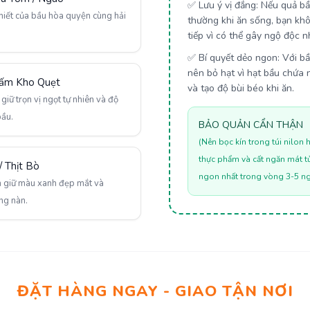
✅
Lưu ý vị đắng:
Nếu quả bầu
khiết của bầu hòa quyện cùng hải
thường khi ăn sống, bạn kh
tiếp vì có thể gây ngộ độc n
✅
Bí quyết dẻo ngon:
Với bầ
nên bỏ hạt vì hạt bầu chứa 
ấm Kho Quẹt
và tạo độ bùi béo khi ăn.
iữ trọn vị ngọt tự nhiên và độ
ầu.
BẢO QUẢN CẨN THẬN
(Nên bọc kín trong túi nilo
thực phẩm và cất ngăn mát tủ
/ Thịt Bò
ngon nhất trong vòng 3-5 n
 giữ màu xanh đẹp mắt và
ng nàn.
ĐẶT HÀNG NGAY - GIAO TẬN NƠI