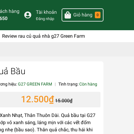
hách hàng
Tài khoản
Giỏ hàng
0
650
Đăng nhập
Review rau củ quả nhà g27 Green Farm
uả Bầu
ơng hiệu:
G27 GREEN FARM
|
Tình trạng:
Còn hàng
12.500₫
15.000₫
Xanh Nhạt, Thân Thuôn Dài. Quả bầu tại G27
lớp vỏ xanh sáng, láng mịn với các vết đốm
ng nhẹ (bầu sao). Thân quả chắc, thu hái khi