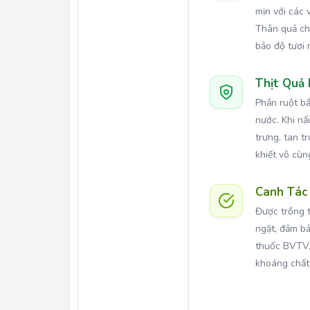
mịn với các 
Thân quả ch
bảo độ tươi
Thịt Quả
Phần ruột bầ
nước. Khi nấ
trưng, tan t
khiết vô cùn
Canh Tác
Được trồng 
ngặt, đảm b
thuốc BVTV,
khoáng chất