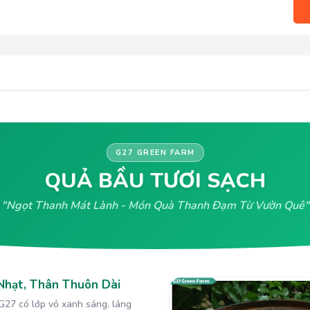
G27 GREEN FARM
QUẢ BẦU TƯƠI SẠCH
"Ngọt Thanh Mát Lành - Món Quà Thanh Đạm Từ Vườn Quê"
Nhạt, Thân Thuôn Dài
G27 có lớp vỏ xanh sáng, láng