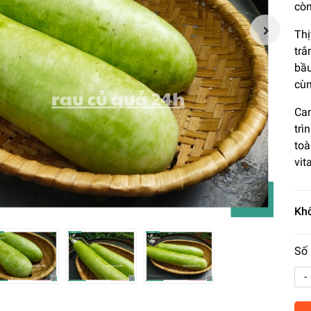
còn
Thị
trắ
bầu
cùn
Can
trì
toà
vit
Khố
Số 
-