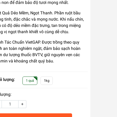
 non để đảm bảo độ tươi mọng nhất.
t Quả Dẻo Mềm, Ngọt Thanh. Phần ruột bầu
ng tinh, đặc chắc và mọng nước. Khi nấu chín,
 có độ dẻo mềm đặc trưng, tan trong miệng
g vị ngọt thanh khiết vô cùng dễ chịu.
h Tác Chuẩn VietGAP. Được trồng theo quy
nh an toàn nghiêm ngặt, đảm bảo sạch hoàn
n dư lượng thuốc BVTV, giữ nguyên vẹn các
amin và khoáng chất quý báu.
i lượng:
1 quả
1kg
lượng:
+