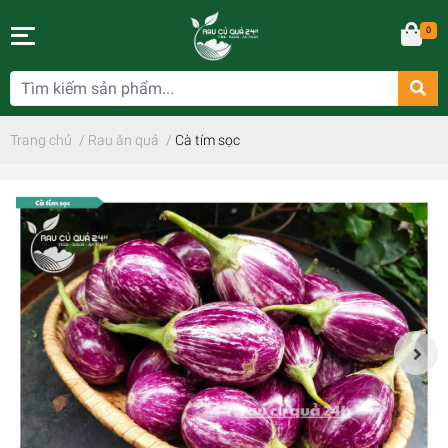
0
Trang chủ
/
Rau ăn quả
/
Cà tím sọc