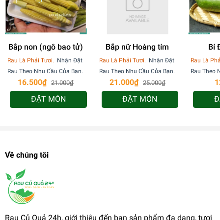
Bắp non (ngô bao tử)
Bắp nữ Hoàng tím
Bí 
Rau Là Phải Tươi.
Nhận Đặt
Rau Là Phải Tươi.
Nhận Đặt
Rau Là Phả
Rau Theo Nhu Cầu Của Bạn.
Rau Theo Nhu Cầu Của Bạn.
Rau Theo 
16.500₫
21.000₫
1
21.000₫
25.000₫
ĐẶT MÓN
ĐẶT MÓN
Đ
Về chúng tôi
Rau Củ Quả 24h, giới thiệu đến bạn sản phẩm đa dạng, tươi