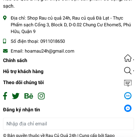
sạch.
Địa chỉ:
Shop Rau củ quả 24h, Rau củ quả Đà Lạt - Thực
Phẩm sạch Cổng 3, Block D, D-0.02 Chung Cư EhomeS, Phú
Hữu, Quận 9
Số điện thoại:
0911018650
Email:
hoamau24h@gmail.com
Chính sách
Hỗ trợ khách hàng
Theo dõi chúng tôi
Cà tím sọc
Đăng ký nhận tin
17.500₫
undefined
Đăng ký
© Bản quyền thuộc về
Rau Củ Quả 24h
| Cung cấp bởi
Sapo