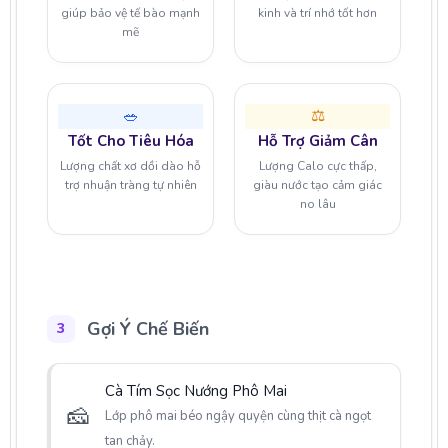
giúp bảo vệ tế bào mạnh
kinh và trí nhớ tốt hơn
mẽ
🥗
⚖️
Tốt Cho Tiêu Hóa
Hỗ Trợ Giảm Cân
Lượng chất xơ dồi dào hỗ
Lượng Calo cực thấp,
trợ nhuận tràng tự nhiên
giàu nước tạo cảm giác
no lâu
Gợi Ý Chế Biến
3
Cà Tím Sọc Nướng Phô Mai
🧀
Lớp phô mai béo ngậy quyện cùng thịt cà ngọt
tan chảy.