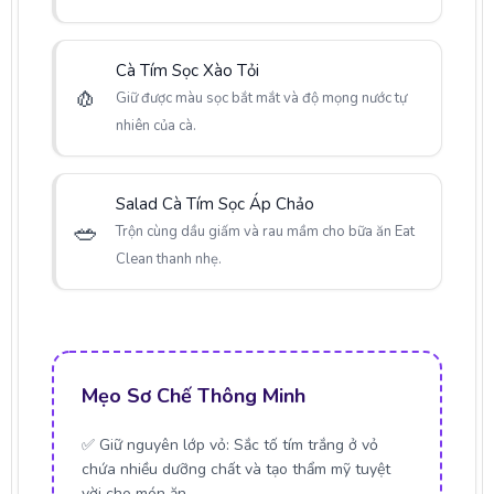
Cà Tím Sọc Xào Tỏi
🧄
Giữ được màu sọc bắt mắt và độ mọng nước tự
nhiên của cà.
Salad Cà Tím Sọc Áp Chảo
🥗
Trộn cùng dầu giấm và rau mầm cho bữa ăn Eat
Clean thanh nhẹ.
Mẹo Sơ Chế Thông Minh
✅
Giữ nguyên lớp vỏ:
Sắc tố tím trắng ở vỏ
chứa nhiều dưỡng chất và tạo thẩm mỹ tuyệt
vời cho món ăn.