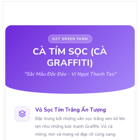
G27 GREEN FARM
CÀ TÍM SỌC (CÀ
GRAFFITI)
"Sắc Màu Độc Đáo - Vị Ngọt Thanh Tao"
Vỏ Sọc Tím Trắng Ấn Tượng
Đặc trưng bởi những vân sọc trắng xen kẽ tím
lịm như những bức tranh Graffiti. Vỏ cà
mỏng, mịn và mang vẻ đẹp vô cùng sang