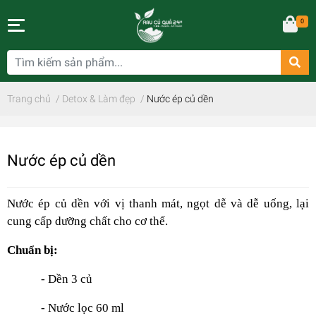
0
Trang chủ
/
Detox & Làm đẹp
/
Nước ép củ dền
Nước ép củ dền
Nước ép củ dền với vị thanh mát, ngọt dễ và dễ uống, lại
cung cấp dưỡng chất cho cơ thể.
Chuẩn bị:
- Dền 3 củ
- Nước lọc 60 ml