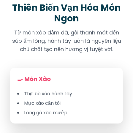
Thiên Biến Vạn Hóa Món
Ngon
Từ món xào đậm đà, gỏi thanh mát đến
súp ấm lòng, hành tây luôn là nguyên liệu
chủ chốt tạo nên hương vị tuyệt vời.
🍳 Món Xào
Thịt bò xào hành tây
Mực xào cần tỏi
Lòng gà xào mướp