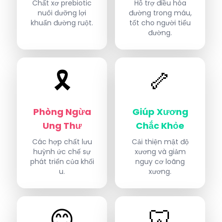
Chất xơ prebiotic
Hỗ trợ điều hòa
nuôi dưỡng lợi
đường trong máu,
khuẩn đường ruột.
tốt cho người tiểu
đường.
🎗️
🦴
Phòng Ngừa
Giúp Xương
Ung Thư
Chắc Khỏe
Các hợp chất lưu
Cải thiện mật độ
huỳnh ức chế sự
xương và giảm
phát triển của khối
nguy cơ loãng
u.
xương.
😊
🦷