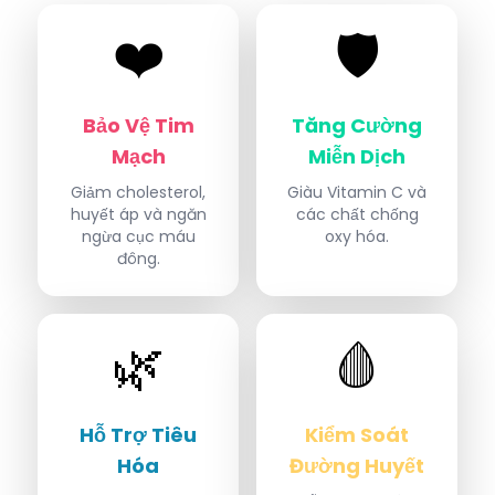
❤️
🛡️
Bảo Vệ Tim
Tăng Cường
Mạch
Miễn Dịch
Giảm cholesterol,
Giàu Vitamin C và
huyết áp và ngăn
các chất chống
ngừa cục máu
oxy hóa.
đông.
🌿
🩸
Hỗ Trợ Tiêu
Kiểm Soát
Hóa
Đường Huyết