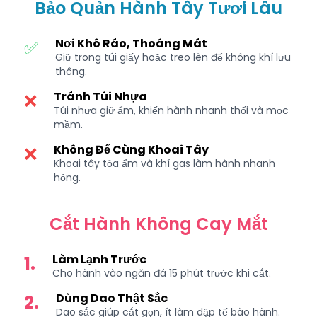
Bảo Quản Hành Tây Tươi Lâu
Nơi Khô Ráo, Thoáng Mát
✅
Giữ trong túi giấy hoặc treo lên để không khí lưu
thông.
Tránh Túi Nhựa
❌
Túi nhựa giữ ẩm, khiến hành nhanh thối và mọc
mầm.
Không Để Cùng Khoai Tây
❌
Khoai tây tỏa ẩm và khí gas làm hành nhanh
hỏng.
Cắt Hành Không Cay Mắt
Làm Lạnh Trước
1.
Cho hành vào ngăn đá 15 phút trước khi cắt.
Dùng Dao Thật Sắc
2.
Dao sắc giúp cắt gọn, ít làm dập tế bào hành.