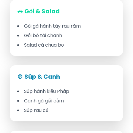
🥗 Gỏi & Salad
Gỏi gà hành tây rau răm
Gỏi bò tái chanh
Salad cà chua bơ
🍲 Súp & Canh
Súp hành kiểu Pháp
Canh gà giải cảm
Súp rau củ