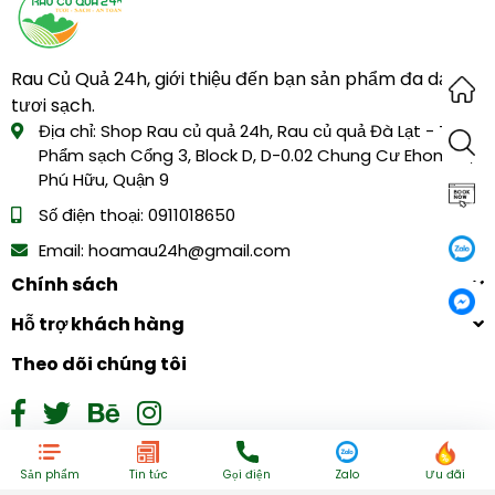
Rau Củ Quả 24h, giới thiệu đến bạn sản phẩm đa dạng,
tươi sạch.
Địa chỉ:
Shop Rau củ quả 24h, Rau củ quả Đà Lạt - Thực
Phẩm sạch Cổng 3, Block D, D-0.02 Chung Cư EhomeS,
Phú Hữu, Quận 9
Số điện thoại:
0911018650
Email:
hoamau24h@gmail.com
Chính sách
Hỗ trợ khách hàng
Theo dõi chúng tôi
Đăng ký nhận tin
Sản phẩm
Tin tức
Gọi điện
Zalo
Ưu đãi