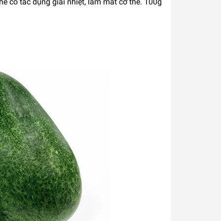
 có tác dụng giải nhiệt, làm mát cơ thể. 100g