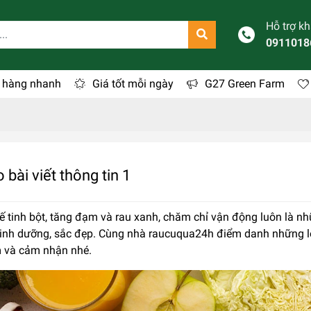
Hỗ trợ k
0911018
 hàng nhanh
Giá tốt mỗi ngày
G27 Green Farm
bài viết thông tin 1
 tinh bột, tăng đạm và rau xanh, chăm chỉ vận động luôn là nhữ
dinh dưỡng, sắc đẹp. Cùng nhà raucuqua24h điểm danh những lo
 và cảm nhận nhé.