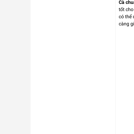
Cà chu
tốt ch
có thể
càng g