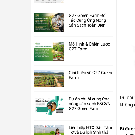
G27 Green Farm Đối
Tác Cung Ứng Nông
Sản Sạch Toàn Diện
Mô Hình & Chiến Lược
G27 Farm
Giới thiệu về G27 Green
Farm
Dù chứa
Dự án chuỗi cung ứng
nông sản sạch E&CVN -
không 
G27 Green Farm
Liên hiệp HTX Dâu Tằm
Bí đao
Tơ và Du lịch Sinh thái