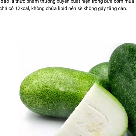
í đao là thực phẩm thường xuyên xuất hiện trong bữa cơm mùa hè
chri có 12kcal, không chứa lipid nên sẽ không gây tăng cân.