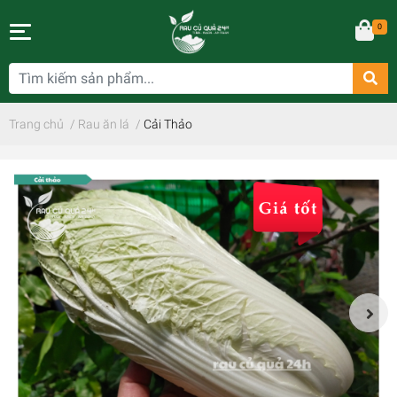
0
Trang chủ
/
Rau ăn lá
/
Cải Thảo