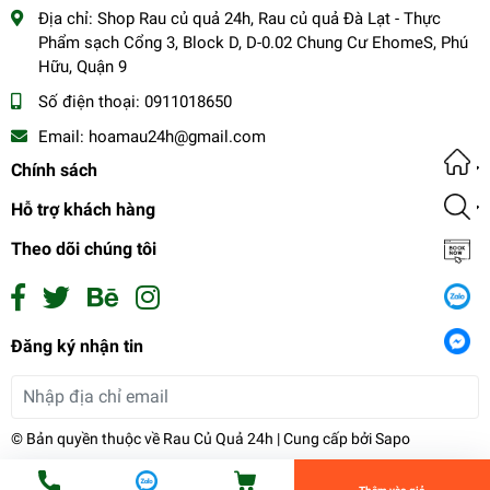
Địa chỉ:
Shop Rau củ quả 24h, Rau củ quả Đà Lạt - Thực
Phẩm sạch Cổng 3, Block D, D-0.02 Chung Cư EhomeS, Phú
Hữu, Quận 9
Số điện thoại:
0911018650
Email:
hoamau24h@gmail.com
Chính sách
Hỗ trợ khách hàng
Theo dõi chúng tôi
Cải Thảo
Đăng ký nhận tin
25.000₫
undefined
Đăng ký
© Bản quyền thuộc về
Rau Củ Quả 24h
| Cung cấp bởi
Sapo
Tiến Hành Thanh Toán