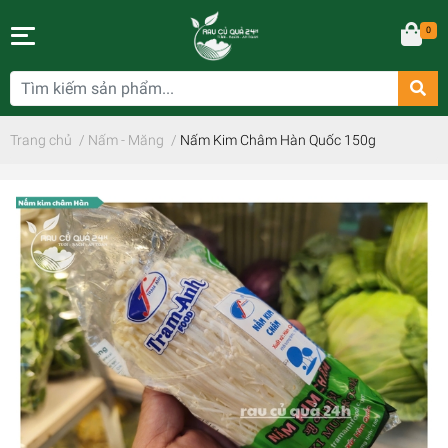
0
Trang chủ
/
Nấm - Măng
/
Nấm Kim Châm Hàn Quốc 150g