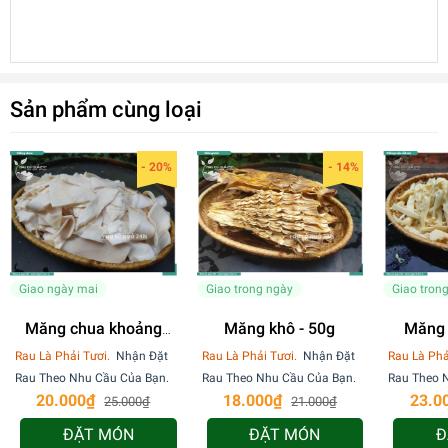
Sản phẩm cùng loại
- 20%
- 14%
Giao ngày mai
Giao trong ngày
Giao tron
Măng chua khoảng
Măng khô - 50g
Măng 
200g
kho
Rau Là Phải Tươi.
Nhận Đặt
Rau Là Phải Tươi.
Nhận Đặt
Rau Là Phả
Rau Theo Nhu Cầu Của Bạn.
Rau Theo Nhu Cầu Của Bạn.
Rau Theo 
20.000₫
18.000₫
23.0
25.000₫
21.000₫
ĐẶT MÓN
ĐẶT MÓN
Đ