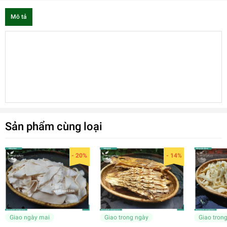
Mô tả
Sản phẩm cùng loại
- 20%
- 14%
Giao ngày mai
Giao trong ngày
Giao tron