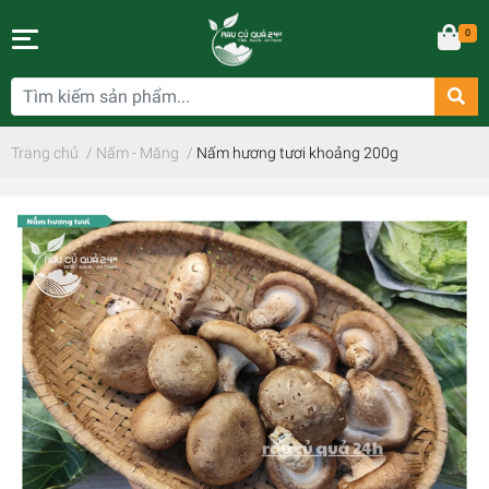
0
Trang chủ
/
Nấm - Măng
/
Nấm hương tươi khoảng 200g