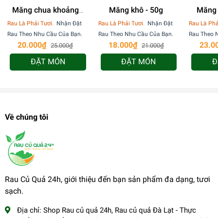
Măng chua khoảng
Măng khô - 50g
Măng 
200g
kho
Rau Là Phải Tươi.
Nhận Đặt
Rau Là Phải Tươi.
Nhận Đặt
Rau Là Phả
Rau Theo Nhu Cầu Của Bạn.
Rau Theo Nhu Cầu Của Bạn.
Rau Theo 
20.000₫
18.000₫
23.0
25.000₫
21.000₫
ĐẶT MÓN
ĐẶT MÓN
Đ
Về chúng tôi
Rau Củ Quả 24h, giới thiệu đến bạn sản phẩm đa dạng, tươi
sạch.
Địa chỉ:
Shop Rau củ quả 24h, Rau củ quả Đà Lạt - Thực