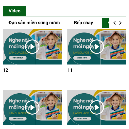
Video
Đặc sản miền sông nước
Bếp chay
Khẩu ngữ 
12
11