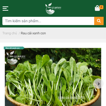
0
Trang chủ
/
Rau cải xanh con