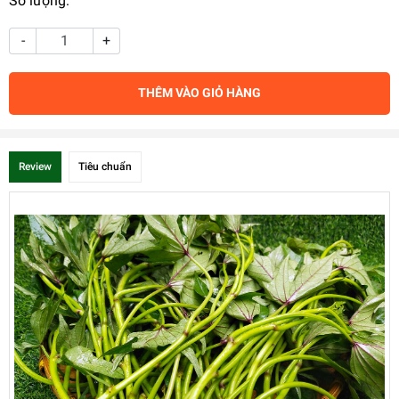
Số lượng:
-
+
THÊM VÀO GIỎ HÀNG
Review
Tiêu chuẩn