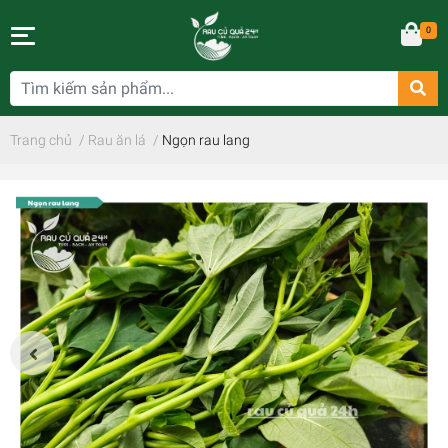
0
Trang chủ
/
Rau ăn lá
/
Ngọn rau lang