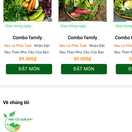
Giao trong ngày
Giao trong ngày
Giao tron
Combo family
Combo family
Combo 
89k_001
89k_002
Rau Là Phải Tươi.
Nhận Đặt
Rau Là Phải Tươi.
Nhận Đặt
Rau Là Phả
Rau Theo Nhu Cầu Của Bạn.
Rau Theo Nhu Cầu Của Bạn.
Rau Theo 
89.000₫
89.000₫
5
ĐẶT MÓN
ĐẶT MÓN
Đ
Về chúng tôi