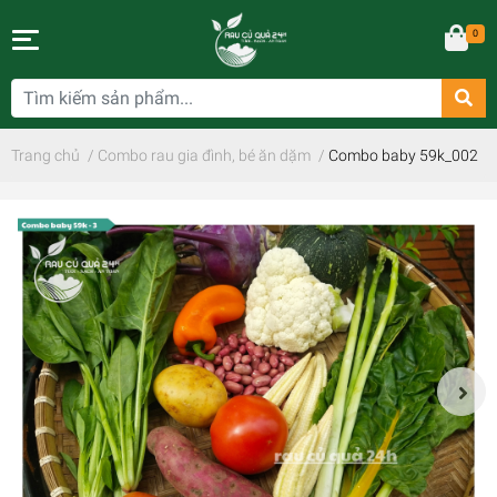
0
Trang chủ
/
Combo rau gia đình, bé ăn dặm
/
Combo baby 59k_002