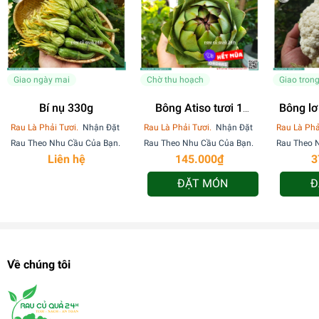
Giao ngày mai
Chờ thu hoạch
Giao tron
Bí nụ 330g
Bông Atiso tươi 1
Bông lơ
bông
Rau Là Phải Tươi.
Nhận Đặt
Rau Là Phải Tươi.
Nhận Đặt
Rau Là Phả
Rau Theo Nhu Cầu Của Bạn.
Rau Theo Nhu Cầu Của Bạn.
Rau Theo 
Liên hệ
145.000₫
3
ĐẶT MÓN
Đ
Về chúng tôi