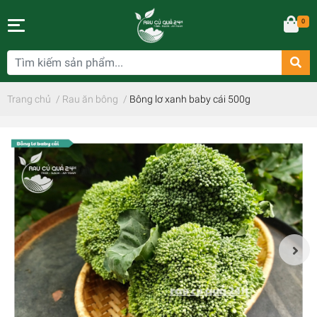
0
Trang chủ
/
Rau ăn bông
/
Bông lơ xanh baby cái 500g